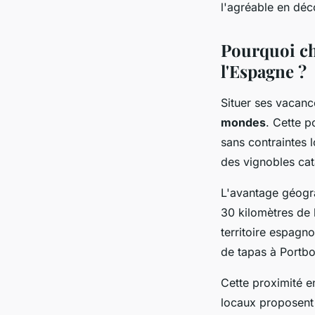
l'agréable en dé
Pourquoi cho
l'Espagne ?
Situer ses vacance
mondes
. Cette p
sans contraintes 
des vignobles cat
L'avantage géogra
30 kilomètres de 
territoire espagn
de tapas à Portb
Cette proximité e
locaux proposent d