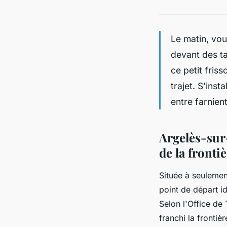
Le matin, vou
devant des ta
ce petit fris
trajet. S’ins
entre farnien
Argelès-sur
de la fronti
Située à seulemen
point de départ id
Selon l'Office de
franchi la frontiè