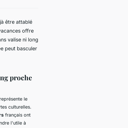
à être attablé
vacances offre
ns valise ni long
née peut basculer
ing proche
représente le
es culturelles.
rs
français ont
dre l'utile à