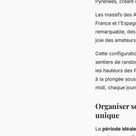
Pyrénées, créant u
Les massifs des A
France et l'Espag
remarquable, des 
joie des amateurs
Cette configuratio
sentiers de rando
les hauteurs des 
à la plongée sous
midi, chaque jou
Organiser so
unique
La
période idéal