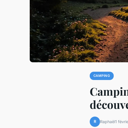
CAMPING
Camping
découve
R
Raphaël
1 févr