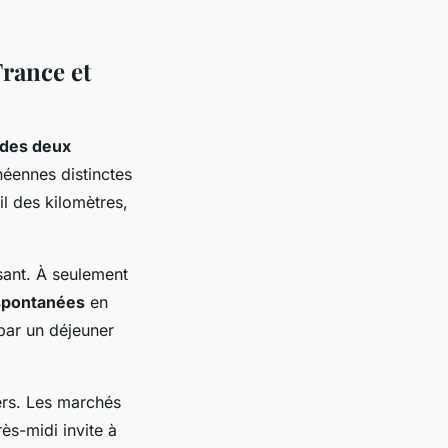
France et
 des deux
néennes distinctes
l des kilomètres,
sant. À seulement
spontanées
en
 par un déjeuner
ers. Les marchés
ès-midi invite à