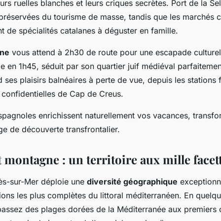
rs ruelles blanches et leurs criques secrètes. Port de la Se
préservées du tourisme de masse, tandis que les marchés c
t de spécialités catalanes à déguster en famille.
one
vous attend à 2h30 de route pour une escapade culturell
e en 1h45, séduit par son quartier juif médiéval parfaiteme
ses plaisirs balnéaires à perte de vue, depuis les stations f
 confidentielles de Cap de Creus.
agnoles enrichissent naturellement vos vacances, transfo
ge de découverte transfrontalier.
 montagne : un territoire aux mille facet
lès-sur-Mer déploie une
diversité géographique
exceptionne
tions les plus complètes du littoral méditerranéen. En quelq
assez des plages dorées de la Méditerranée aux premiers 