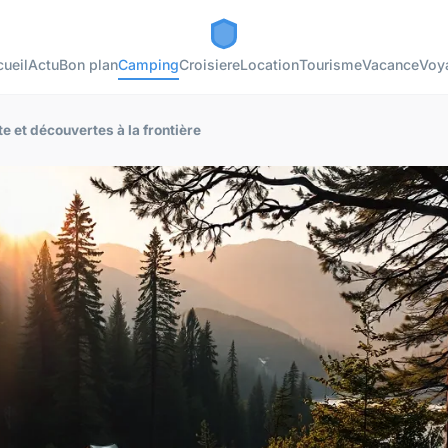
ueil
Actu
Bon plan
Camping
Croisiere
Location
Tourisme
Vacance
Voy
e et découvertes à la frontière