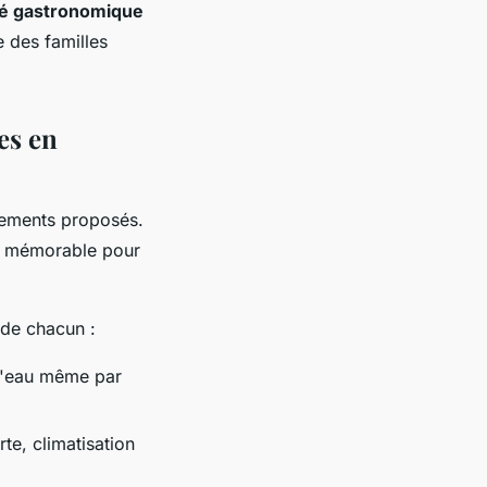
té gastronomique
 des familles
es en
ipements proposés.
our mémorable pour
 de chacun :
 l'eau même par
e, climatisation