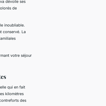
lva dévoile ses
olorés de
e inoubliable.
nt conservé. La
amiliales
rmant votre séjour
tes
lle qui en fait
ues kilomètres
contreforts des