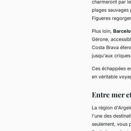
charmeront par leu
plages sauvages 
Figueres regorgen
Plus loin,
Barcel
Gérone, accessibl
Costa Brava étend 
jusqu'aux criques
Ces échappées esp
en véritable voya
Entre mer et
La région d'Arge
l'une des destina
seulement, vous p