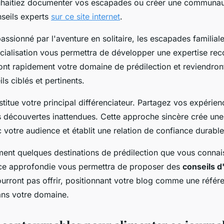
ouhaitiez documenter vos escapades ou créer une communa
seils experts
sur ce site internet
.
ssionné par l'aventure en solitaire, les escapades familial
écialisation vous permettra de développer une expertise re
eront rapidement votre domaine de prédilection et reviendro
ls ciblés et pertinents.
stitue votre principal différenciateur. Partagez vos expérie
s découvertes inattendues. Cette approche sincère crée un
 votre audience et établit une relation de confiance durable
ent quelques destinations de prédilection que vous connai
ce approfondie vous permettra de proposer des
conseils d'
urront pas offrir, positionnant votre blog comme une référ
ans votre domaine.