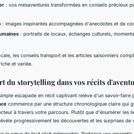
er
: vos mésaventures transformées en conseils précieux po
o
: images inspirantes accompagnées d'anecdotes et de con
umaines
: portraits de locaux, échanges culturels, moment
ale, les conseils transport et les articles saisonniers compl
riche et variée.
art du storytelling dans vos récits d'avent
imple escapade en récit captivant relève d'un savoir-faire p
ace
commence par une structure chronologique claire qui g
ecteur à travers votre parcours. Plutôt que d'énumérer les lie
i révèle progressivement les découvertes et les surprises de
ue le cœur de tout récit mémorable. Partagez vos ressentis 