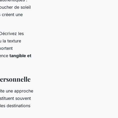
oucher de soleil
s
créent une
 Décrivez les
 la texture
portent
ience
tangible et
personnelle
ite une approche
tituent souvent
les destinations