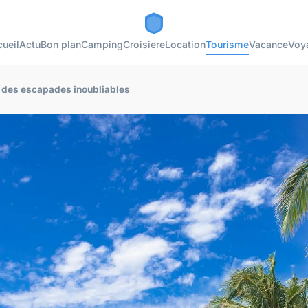
ueil
Actu
Bon plan
Camping
Croisiere
Location
Tourisme
Vacance
Voy
r des escapades inoubliables