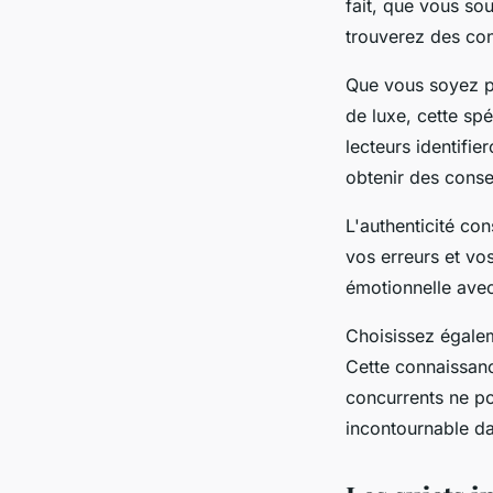
fait, que vous s
trouverez des con
Que vous soyez pa
de luxe, cette sp
lecteurs identifi
obtenir des consei
L'authenticité con
vos erreurs et vo
émotionnelle avec
Choisissez égalem
Cette connaissan
concurrents ne po
incontournable d