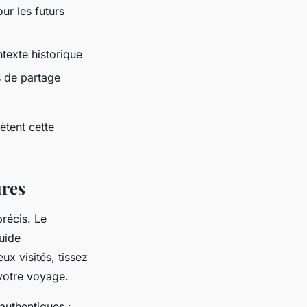
ur les futurs
texte historique
s de partage
ètent cette
ures
récis. Le
uide
ux visités, tissez
 votre voyage.
authentiques :