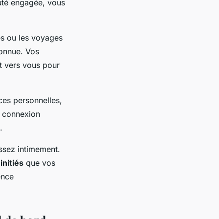
uté engagée, vous
es ou les voyages
connue. Vos
nt vers vous pour
nces personnelles,
e connexion
.
ssez intimement.
initiés
que vos
ence