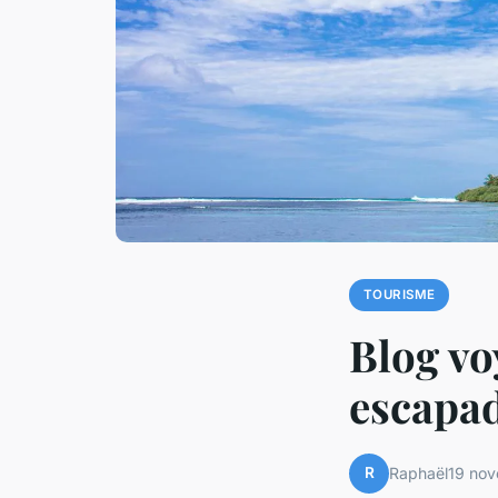
TOURISME
Blog vo
escapad
R
Raphaël
19 no