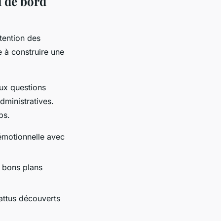
l de bord
ttention des
e à construire une
aux questions
dministratives.
ps.
émotionnelle avec
 bons plans
attus découverts