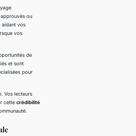
oyage
 approuvés ou
 aidant vos
orsque vos
pportunités de
iés et sont
écialisées pour
n. Vos lecteurs
r cette
crédibilité
 communauté.
ale