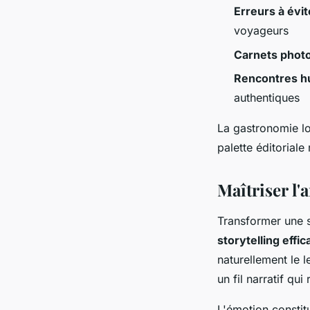
Erreurs à évit
voyageurs
Carnets phot
Rencontres h
authentiques
La gastronomie loc
palette éditoriale 
Maîtriser l'
Transformer une s
storytelling effic
naturellement le l
un fil narratif qu
L'émotion constit